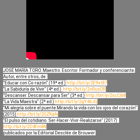
JOSÉ MARÍA TORO. Maestro. Escritor. Formador y conferenciante.

Autor, entre otros, de: 

"Educar con Co-razón" (19ª ed.) 
http://bit.ly/2E9xt87
"La Sabiduría de Vivir" (4ª ed.)  
http://bit.ly/2nRusOR
"Descanser. Descansar para Ser" (3ª ed.) 
http://bit.ly/2scCib8
"La Vida Maestra" (2ª ed.) 
http://bit.ly/2gY46JQ
"Mi alegría sobre el puente.Mirando la vida con los ojos del corazón" 
(2015) 
http://bit.ly/2GZKaAi
http://bit.ly/2C4Fm8N
publicados por la Editorial Desclée de Brouwer.
