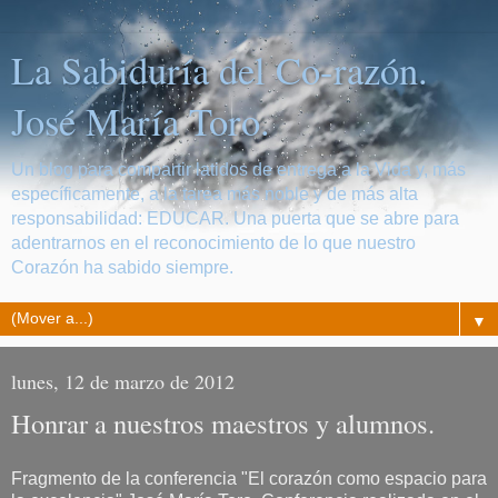
La Sabiduría del Co-razón.
José María Toro.
Un blog para compartir latidos de entrega a la Vida y, más
específicamente, a la tarea más noble y de más alta
responsabilidad: EDUCAR. Una puerta que se abre para
adentrarnos en el reconocimiento de lo que nuestro
Corazón ha sabido siempre.
▼
lunes, 12 de marzo de 2012
Honrar a nuestros maestros y alumnos.
Fragmento de la conferencia "El corazón como espacio para