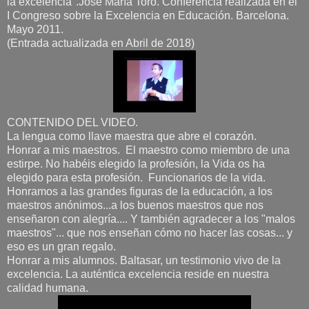
la excelencia".José María Toro. Conferencia realizada en el
I Congreso sobre la Excelencia en Educación. Barcelona.
Mayo 2011.
(Entrada actualizada en Abril de 2018)
CONTENIDO DEL VIDEO.
La lengua como llave maestra que abre el corazón.
Honrar a mis maestros. El maestro como miembro de una
estirpe. No habéis elegido la profesión, la Vida os ha
elegido para esta profesión. Funcionarios de la vida.
Honramos a las grandes figuras de la educación, a los
maestros anónimos...a los buenos maestros que nos
enseñaron con alegría.... Y también agradecer a los "malos
maestros"... que nos enseñan cómo no hacer las cosas... y
eso es un gran regalo.
Honrar a mis alumnos. Baltasar, un testimonio vivo de la
excelencia. La auténtica excelencia reside en nuestra
calidad humana.